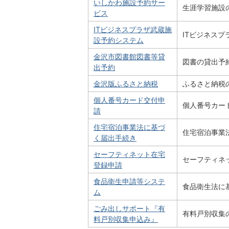
いしかわ施設予約サー
生涯学習施設
ビス
ITビジネスプラザ武蔵施
ITビジネス
設予約システム
金沢市図書館図書等貸
図書の貸出予
出予約
金沢版ふるさと納税
ふるさと納税
個人番号カード交付申
個人番号カー
請
住宅宿泊事業法に基づ
住宅宿泊事業
く届出手続き
セーフティネット在宅
セーフティネ
登録申請
食品衛生申請等システ
食品衛生法に
ム
ごみ出しサポート『有
有料戸別収集
料戸別収集申込み』