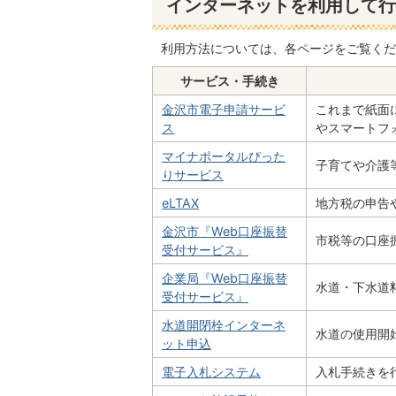
インターネットを利用して行
利用方法については、各ページをご覧くだ
サービス・手続き
金沢市電子申請サービ
これまで紙面
ス
やスマートフ
マイナポータルぴった
子育てや介護
りサービス
eLTAX
地方税の申告
金沢市『Web口座振替
市税等の口座
受付サービス』
企業局『Web口座振替
水道・下水道
受付サービス』
水道開閉栓インターネ
水道の使用開
ット申込
電子入札システム
入札手続きを