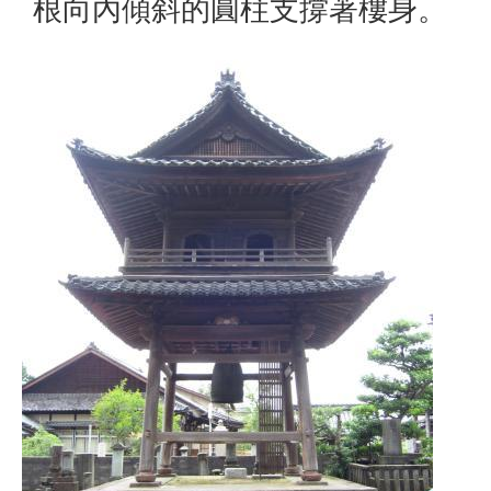
根向內傾斜的圓柱支撐著樓身。