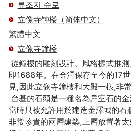
류조지 슈로
立像寺钟楼（简体中文）
繁體中文
立像寺鐘楼
從鐘樓的雕刻設計、風格樣式推測
即1688年。在金澤保存至今的17
見,因此立像寺鐘樓和大殿一樣,非
台基的石頭是一種名為戶室石的金
當時只被允許用於建造金澤城的石
非常珍貴的兩層建築,上層放置著太