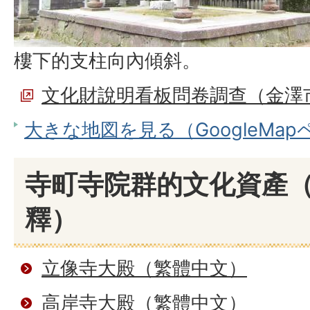
樓下的支柱向內傾斜。
文化財說明看板問卷調查（金澤
大きな地図を見る（GoogleMa
寺町寺院群的文化資產
釋）
立像寺大殿（繁體中文）
高岸寺大殿（繁體中文）