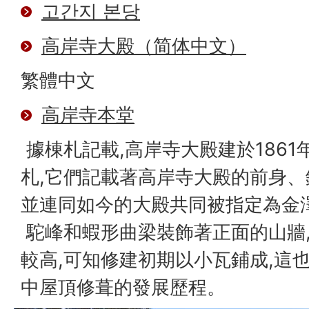
고간지 본당
高岸寺大殿（简体中文）
繁體中文
高岸寺本堂
據棟札記載,高岸寺大殿建於1861
札,它們記載著高岸寺大殿的前身、
並連同如今的大殿共同被指定為金
駝峰和蝦形曲梁裝飾著正面的山牆
較高,可知修建初期以小瓦鋪成,這
中屋頂修葺的發展歷程。