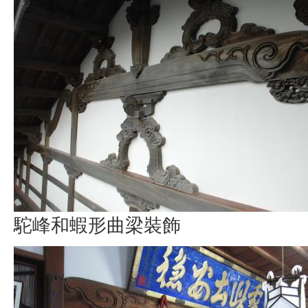
駝峰和蝦形曲梁裝飾