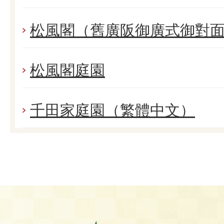
松風閣（舊廣阪御廣式御對
松風閣庭園
千田家庭園（繁體中文）