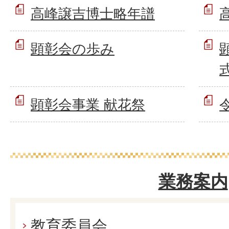
高峰譲吉博士略年譜
顕彰会の歩み
顕彰会事業 献花祭
業務案内
教育委員会