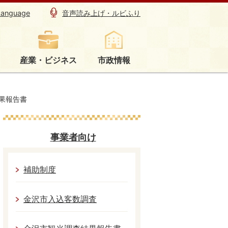
Language
音声読み上げ・ルビふり
産業・ビジネス
市政情報
果報告書
事業者向け
補助制度
金沢市入込客数調査