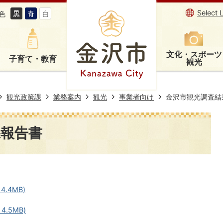
Select 
色
文化・スポーツ
子育て・教育
観光
観光政策課
業務案内
観光
事業者向け
金沢市観光調査結
果報告書
4.4MB)
4.5MB)