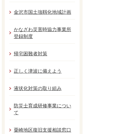
金沢市国土強靱化地域計画
かなざわ災害時協力事業所
登録制度
帰宅困難者対策
正しく津波に備えよう
液状化対策の取り組み
防災士育成研修事業につい
て
粟崎地区復旧支援相談窓口