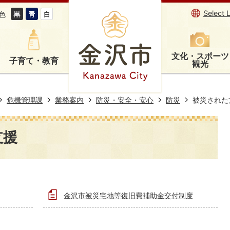
Select 
色
文化・スポーツ
子育て・教育
観光
危機管理課
業務案内
防災・安全・安心
防災
被災された
支援
金沢市被災宅地等復旧費補助金交付制度