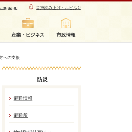
Language
音声読み上げ・ルビふり
産業・ビジネス
市政情報
方への支援
防災
避難情報
避難所