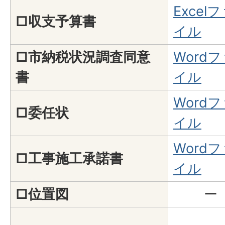
Excel
□収支予算書
イル
□市納税状況調査同意
Word
書
イル
Word
□委任状
イル
Word
□工事施工承諾書
イル
□位置図
ー