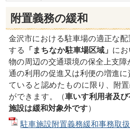
附置義務の緩和
金沢市における駐車場の適正な配
する
「まちなか駐車場区域」
にお
物の周辺の交通環境の保全上支障
通の利用の促進又は利便の増進に
ていると認めたものに限り、附置
ができます。（
車いす利用者及び
施設は緩和対象外です
）
駐車施設附置義務緩和事務取扱要