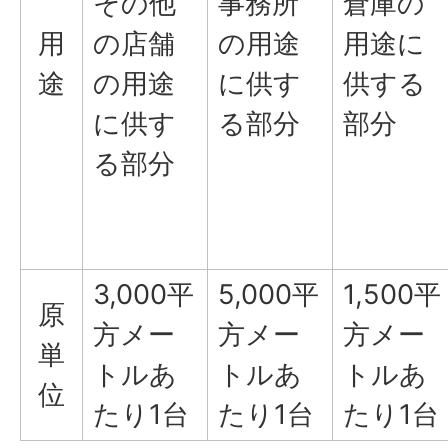
その他
事務所
倉庫の
用
の店舗
の用途
用途に
途
の用途
に供す
供する
に供す
る部分
部分
る部分
3,000平
5,000平
1,500平
原
方メー
方メー
方メー
単
トルあ
トルあ
トルあ
位
たり1台
たり1台
たり1台