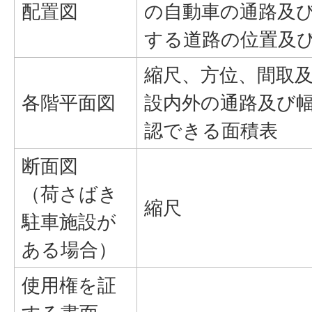
配置図
の自動車の通路及
する道路の位置及
縮尺、方位、間取
各階平面図
設内外の通路及び
認できる面積表
断面図
（荷さばき
縮尺
駐車施設が
ある場合）
使用権を証