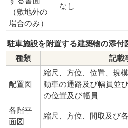
する書面
なし
（敷地外の
場合のみ）
駐車施設を附置する建築物の添付
種類
記載
縮尺、方位、位置、規
配置図
動車の通路及び幅員並
の位置及び幅員
各階平
縮尺、方位、間取及び
面図