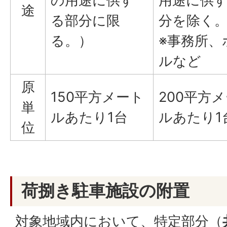
の用途に供す
用途に供
途
る部分に限
分を除く
る。）
※事務所、
ルなど
原
150平方メート
200平方
単
ルあたり1台
ルあたり1
位
荷捌き駐車施設の附置
対象地域内において、特定部分（