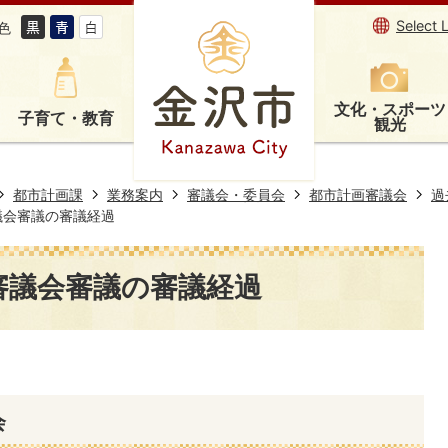
Select 
色
文化・スポーツ
子育て・教育
観光
都市計画課
業務案内
審議会・委員会
都市計画審議会
過
議会審議の審議経過
審議会審議の審議経過
会