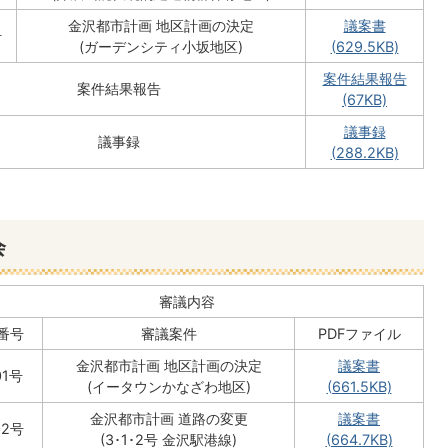
金沢都市計画 地区計画の決定
議案書
号
(ガーデンシティ小坂地区)
(629.5KB)
案件結果報告
案件結果報告
(67KB)
議事録
議事録
(288.2KB)
会
審議内容
番号
審議案件
PDFファイル
金沢都市計画 地区計画の決定
議案書
01号
(イータウンかなざわ地区)
(661.5KB)
金沢都市計画 道路の変更
議案書
02号
(3･1･2号 金沢駅港線)
(664.7KB)