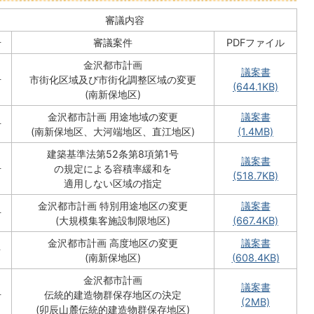
審議内容
号
審議案件
PDFファイル
金沢都市計画
議案書
号
市街化区域及び市街化調整区域の変更
(644.1KB)
(南新保地区)
金沢都市計画 用途地域の変更
議案書
号
(南新保地区、大河端地区、直江地区)
(1.4MB)
建築基準法第52条第8項第1号
議案書
号
の規定による容積率緩和を
(518.7KB)
適用しない区域の指定
金沢都市計画 特別用途地区の変更
議案書
号
(大規模集客施設制限地区)
(667.4KB)
金沢都市計画 高度地区の変更
議案書
号
(南新保地区)
(608.4KB)
金沢都市計画
議案書
号
伝統的建造物群保存地区の決定
(2MB)
(卯辰山麓伝統的建造物群保存地区)