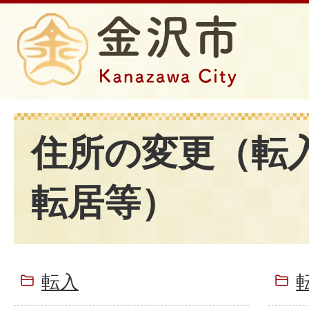
住所の変更（転
転居等）
転入