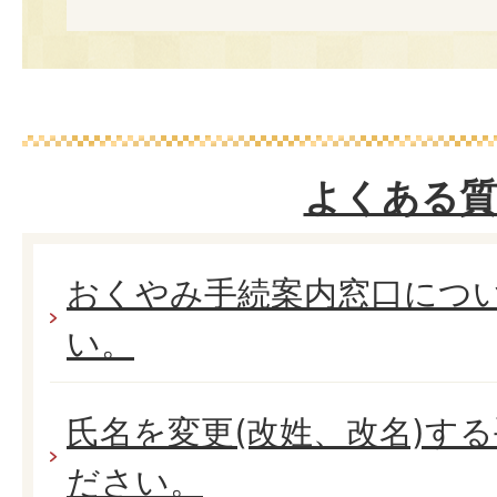
よくある質
おくやみ手続案内窓口につ
い。
氏名を変更(改姓、改名)す
ださい。