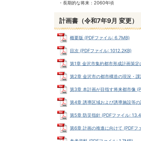
・長期的な将来：2060年頃
計画書（令和7年9月 変更）
概要版 (PDFファイル: 6.7MB)
目次 (PDFファイル: 1012.2KB)
第1章 金沢市集約都市形成計画策定の目的
第2章 金沢市の都市構造の現況・課題 (
第3章 本計画が目指す将来都市像 (PDF
第4章 誘導区域および誘導施設等の設定 
第5章 防災指針 (PDFファイル: 13.4
第6章 計画の推進に向けて (PDFファイ
参考資料 (PDFファイル: 1.7MB)