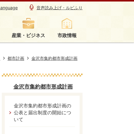
Language
音声読み上げ・ルビふり
産業・ビジネス
市政情報
り
都市計画
金沢市集約都市形成計画
金沢市集約都市形成計画
金沢市集約都市形成計画の
公表と届出制度の開始につ
いて