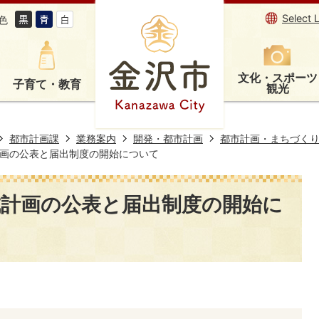
Select 
色
文化・スポーツ
子育て・教育
観光
都市計画課
業務案内
開発・都市計画
都市計画・まちづく
画の公表と届出制度の開始について
成計画の公表と届出制度の開始に