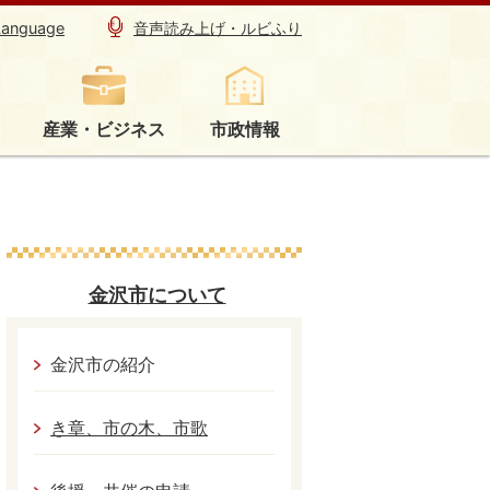
Language
音声読み上げ・ルビふり
産業・ビジネス
市政情報
金沢市について
金沢市の紹介
き章、市の木、市歌