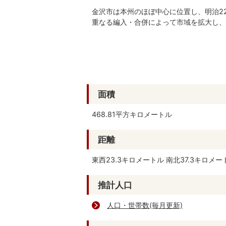
金沢市は本州のほぼ中心に位置し、明治22
重なる編入・合併によって市域を拡大し、平
面積
468.81平方キロメートル
距離
東西23.3キロメートル 南北37.3キロメー
推計人口
人口・世帯数(毎月更新)