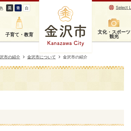
Select 
色
文化・スポーツ
子育て・教育
観光
沢市の紹介
金沢市について
金沢市の紹介