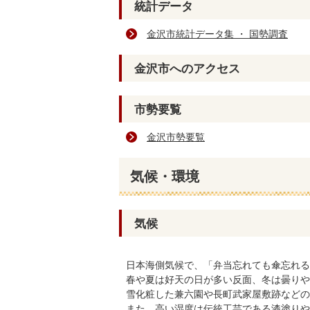
統計データ
金沢市統計データ集 ・ 国勢調査
金沢市へのアクセス
市勢要覧
金沢市勢要覧
気候・環境
気候
日本海側気候で、「弁当忘れても傘忘れる
春や夏は好天の日が多い反面、冬は曇りや
雪化粧した兼六園や長町武家屋敷跡などの
また、高い湿度は伝統工芸である漆塗りや