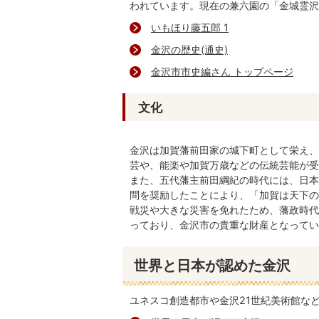
われています。現在の兼六園の「金城霊沢
いもほり藤五郎 1
金沢の歴史(通史)
金沢市市史編さん トップページ
文化
金沢は加賀藩前田家の城下町として栄え、
芸や、能楽や加賀万歳などの伝統芸能が受
また、五代藩主前田綱紀の時代には、日本
問を奨励したことにより、「加賀は天下の
戦災や大きな災害を免れたため、藩政時代
っており、金沢市の貴重な財産となってい
世界と日本が認めた金沢
ユネスコ創造都市や金沢21世紀美術館な