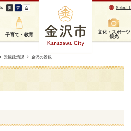
Select 
色
文化・スポーツ
子育て・教育
観光
景観政策課
金沢の景観