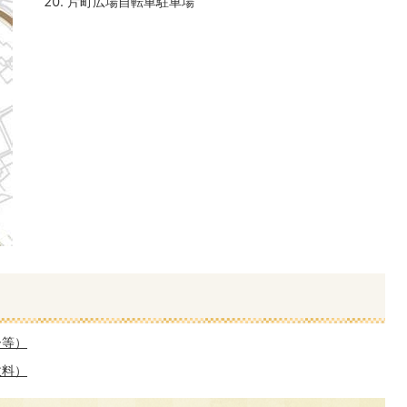
片町広場自転車駐車場
ー等）
数料）