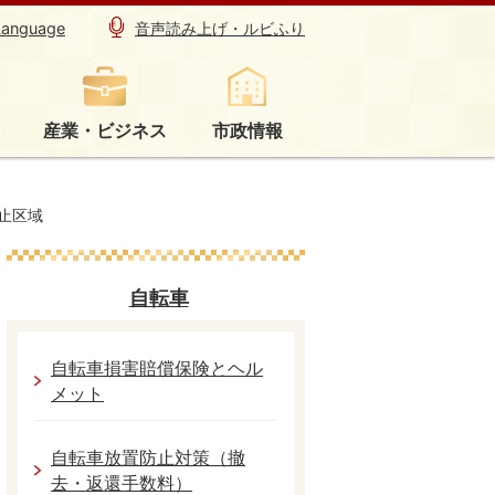
Language
音声読み上げ・ルビふり
産業・ビジネス
市政情報
止区域
自転車
自転車損害賠償保険とヘル
メット
自転車放置防止対策（撤
去・返還手数料）