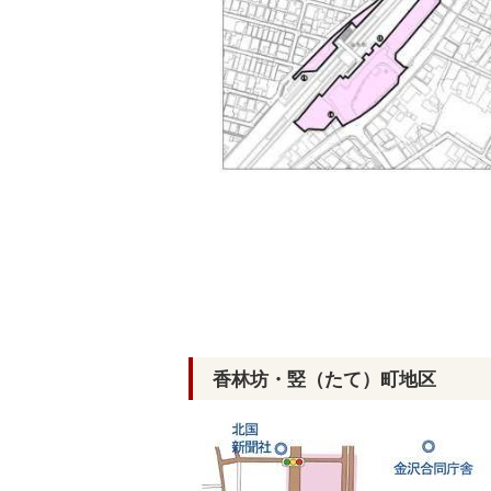
香林坊・竪（たて）町地区