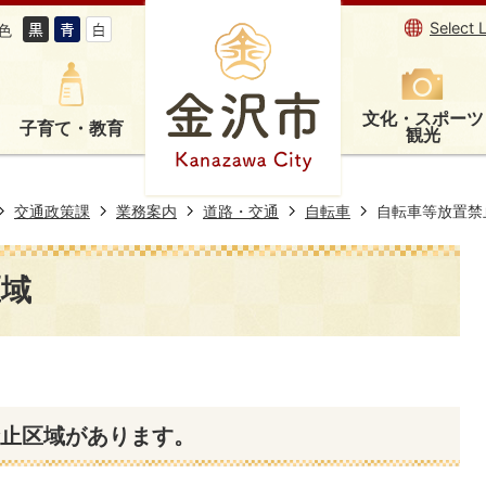
Select 
色
文化・スポーツ
子育て・教育
観光
交通政策課
業務案内
道路・交通
自転車
自転車等放置禁
区域
禁止区域があります。