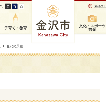
Select 
色
文化・スポーツ
子育て・教育
観光
ス
金沢の景観