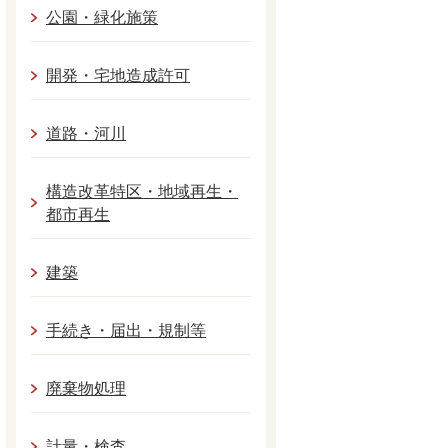
公園・緑化施策
開発・宅地造成許可
道路・河川
構造改革特区・地域再生・
都市再生
建築
手続き・届出・規制等
廃棄物処理
計量・検査