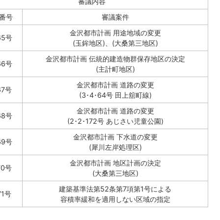
審議内容
番号
審議案件
金沢都市計画 用途地域の変更
65号
(玉鉾地区)、(大桑第三地区)
金沢都市計画 伝統的建造物群保存地区の決定
66号
(主計町地区)
金沢都市計画 道路の変更
67号
(3･4･64号 田上舘町線)
金沢都市計画 道路の変更
68号
(2･2･172号 あじさい児童公園)
金沢都市計画 下水道の変更
69号
(犀川左岸処理区)
金沢都市計画 地区計画の決定
70号
(大桑第三地区)
建築基準法第52条第7項第1号による
71号
容積率緩和を適用しない区域の指定