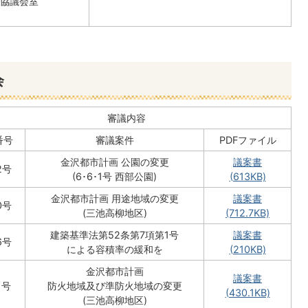
協議会室
会
審議内容
番号
審議案件
PDFファイル
金沢都市計画 公園の変更
議案書
2号
(6･6･1号 西部公園)
(613KB)
金沢都市計画 用途地域の変更
議案書
0号
(三池高柳地区)
(712.7KB)
建築基準法第52条第7項第1号
議案書
6号
による容積率の緩和を
(210KB)
金沢都市計画
議案書
1号
防火地域及び準防火地域の変更
(430.1KB)
(三池高柳地区)