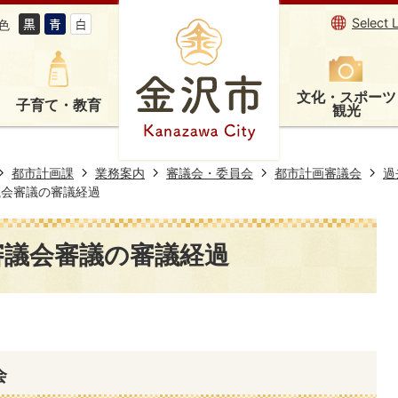
Select 
色
文化・スポーツ
子育て・教育
観光
都市計画課
業務案内
審議会・委員会
都市計画審議会
過
議会審議の審議経過
審議会審議の審議経過
会