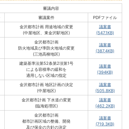
審議内容
号
審議案件
PDFファイル
金沢都市計画 用途地域の変更
議案書
(中屋地区、東金沢駅地区)
(547.1KB)
金沢都市計画
議案書
防火地域及び準防火地域の変更
(387.4KB)
(三池高柳地区)
建築基準法第52条第2項第1号
議案書
による容積率の緩和を
(394KB)
適用しない区域の指定
金沢都市計画 地区計画の決定
議案書
(中屋地区)
(505.8KB)
金沢都市計画 下水道の変更
議案書
(臨海処理区)
(462.2KB)
金沢都市計画
議案書
都市計画区域の整備、開発
(719.3KB)
及び保全の方針の決定