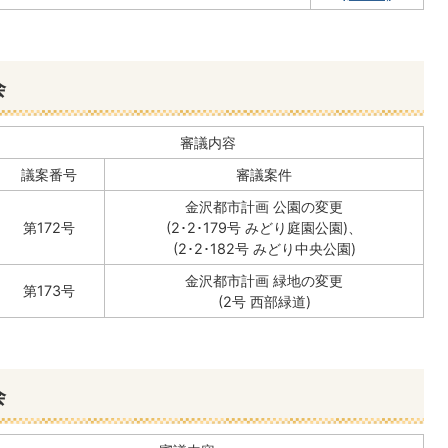
会
審議内容
議案番号
審議案件
金沢都市計画 公園の変更
第172号
(2･2･179号 みどり庭園公園)、
(2･2･182号 みどり中央公園)
金沢都市計画 緑地の変更
第173号
(2号 西部緑道)
会