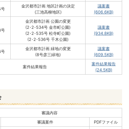
金沢都市計画 地区計画の決定
議案書
5号
(三池高柳地区)
(606.6KB)
金沢都市計画 公園の変更
(2･2･534号 金市町公園)
議案書
3号
(2･2･535号 松寺町公園)
(934.8KB)
(2･2･536号 千木公園)
金沢都市計画 緑地の変更
議案書
4号
(8号彦三緑地)
(609.5KB)
案件結果報告
案件結果報告
(24.5KB)
会
審議内容
審議案件
PDFファイル