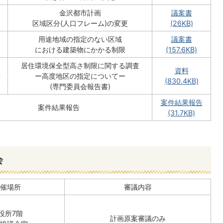
金沢都市計画
議案書
区域区分(人口フレーム)の変更
(26KB)
用途地域の指定のない区域
議案書
における建築物にかかる制限
(157.6KB)
居住環境保全型高さ制限に関する調査
資料
件
ー高度地区の指定についてー
(830.4KB)
(専門委員会報告書)
案件結果報告
案件結果報告
(31.7KB)
会
催場所
審議内容
役所7階
計画原案審議のみ