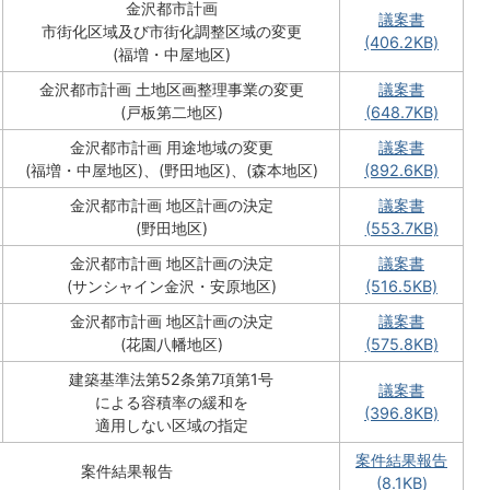
金沢都市計画
議案書
市街化区域及び市街化調整区域の変更
(406.2KB)
(福増・中屋地区)
金沢都市計画 土地区画整理事業の変更
議案書
(戸板第二地区)
(648.7KB)
金沢都市計画 用途地域の変更
議案書
(福増・中屋地区)、(野田地区)、(森本地区)
(892.6KB)
金沢都市計画 地区計画の決定
議案書
(野田地区)
(553.7KB)
金沢都市計画 地区計画の決定
議案書
(サンシャイン金沢・安原地区)
(516.5KB)
金沢都市計画 地区計画の決定
議案書
(花園八幡地区)
(575.8KB)
建築基準法第52条第7項第1号
議案書
による容積率の緩和を
(396.8KB)
適用しない区域の指定
案件結果報告
案件結果報告
(8.1KB)