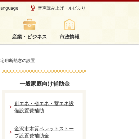
Language
音声読み上げ・ルビふり
産業・ビジネス
市政情報
住宅用断熱窓の設置
一般家庭向け補助金
創エネ・省エネ・蓄エネ設
備設置費補助
金沢市木質ペレットストー
ブ設置費補助金