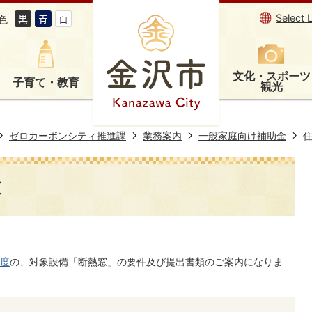
Select 
色
文化・スポーツ
子育て・教育
観光
ゼロカーボンシティ推進課
業務案内
一般家庭向け補助金
置
度
の、対象設備「断熱窓」の要件及び提出書類のご案内になりま