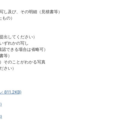
写し及び、その明細（見積書等）
たもの）
提出してください）
いずれかの写し
確認できる場合は省略可）
書等）
）そのことがわかる写真
ださい）
811.2KB)
)
)