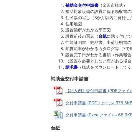
補助金交付申請書
（金沢市様式）
補助対象設備の設置に係る領収書の
住民票の写し（3か月以内に発行し
住宅地図
設置箇所がわかる平面図
設置前後の写真（
台紙
に貼り付けて
性能証明書、納品書、出荷証明書の
熱貫流率がわかるカタログ等（7で
設置完了日がわかる書類（作業報告
（設置を必要としない窓がある場合
請求書
（様式をダウンロードしてく
補助金交付申請書
【記入例】交付申請書 (PDFファイル: 
交付申請書 (PDFファイル: 375.5KB
交付申請書 (Excelファイル: 68.9KB
台紙