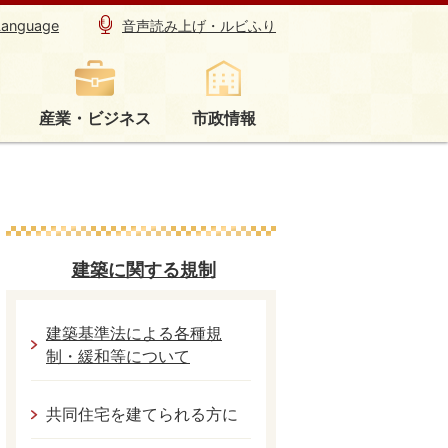
Language
音声読み上げ・ルビふり
産業・ビジネス
市政情報
建築に関する規制
建築基準法による各種規
制・緩和等について
共同住宅を建てられる方に