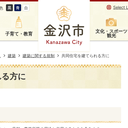
Select 
色
文化・スポーツ
子育て・教育
観光
ス
建築
建築に関する規制
共同住宅を建てられる方に
れる方に