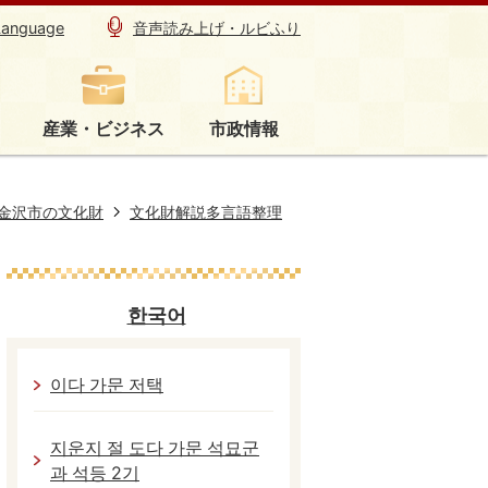
Language
音声読み上げ・ルビふり
産業・ビジネス
市政情報
金沢市の文化財
文化財解説多言語整理
한국어
이다 가문 저택
지운지 절 도다 가문 석묘군
과 석등 2기