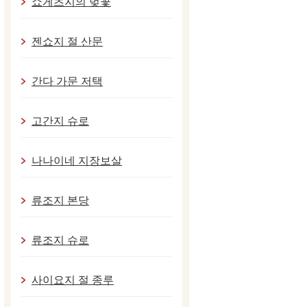
쇼게츠지의 벚꽃
젠쇼지 절 산문
간다 가문 저택
고간지 슈로
나나이네 지장보살
류조지 본당
류조지 슈로
사이요지 절 종루