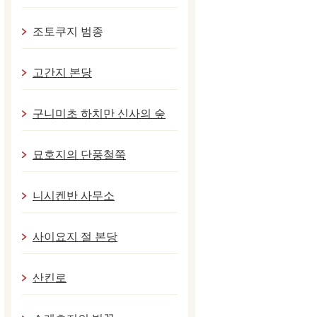
조토쿠지 범종
고간지 본당
구니미초 하치만 신사의 숲
묘호지의 단풍철쭉
니시켄반 사무소
사이요지 절 본당
산킨로