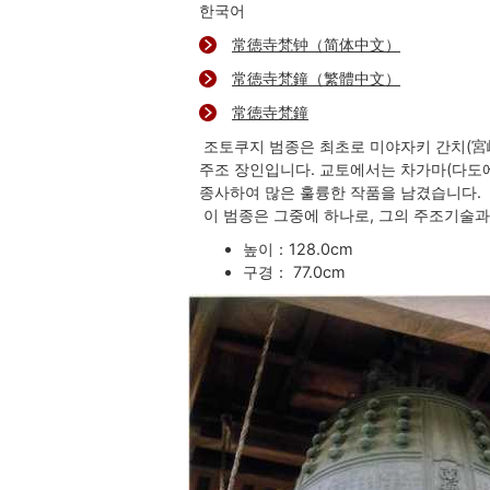
한국어
常徳寺梵钟（简体中文）
常徳寺梵鐘（繁體中文）
常徳寺梵鐘
조토쿠지 범종은 최초로 미야자키 간치(宮崎
주조 장인입니다. 교토에서는 차가마(다도
종사하여 많은 훌륭한 작품을 남겼습니다.
이 범종은 그중에 하나로, 그의 주조기술
높이：128.0cm
구경： 77.0cm