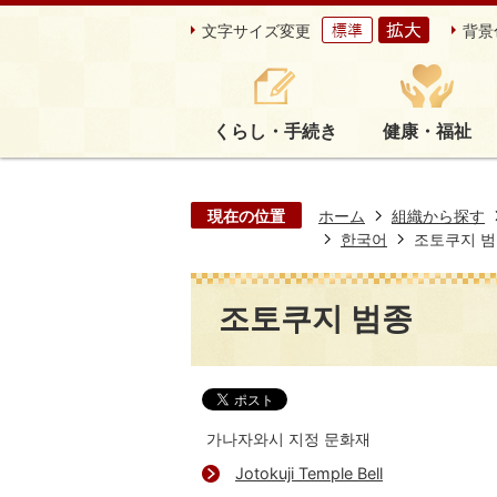
文字サイズ変更
背景
くらし・手続き
健康・福祉
現在の位置
ホーム
組織から探す
한국어
조토쿠지 
조토쿠지 범종
가나자와시 지정 문화재
Jotokuji Temple Bell