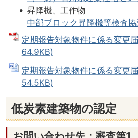
昇降機、工作物
中部ブロック昇降機等検査協
定期報告対象物件に係る変更届 
64.9KB)
定期報告対象物件に係る変更届 (
54.5KB)
低炭素建築物の認定
お問い合わせ先：審査第1、第2