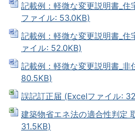
記載例：軽微な変更説明書_住宅_
ファイル: 53.0KB)
記載例：軽微な変更説明書_住宅_
ァイル: 52.0KB)
記載例：軽微な変更説明書_非住宅
80.5KB)
誤記訂正届 (Excelファイル: 32.
建築物省エネ法の適合性判定 取下
31.5KB)