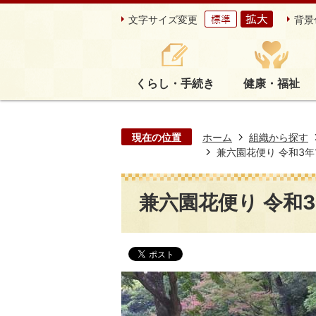
文字サイズ変更
背景
くらし・手続き
健康・福祉
現在の位置
ホーム
組織から探す
兼六園花便り 令和3年10
兼六園花便り 令和3年