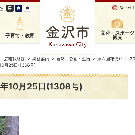
Select 
色
文化・スポーツ
子育て・教育
観光
広報戦略課
業務案内
自然・公園・生物
兼六園花便り
2
月25日(1308号)
10月25日(1308号)