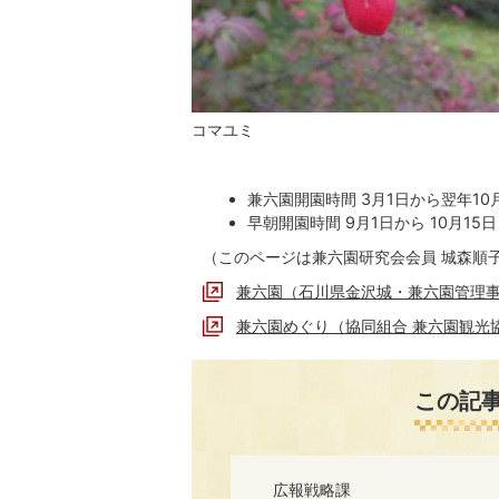
コマユミ
兼六園開園時間 3月1日から翌年10
早朝開園時間 9月1日から 10月1
（このページは兼六園研究会会員 城森順
兼六園（石川県金沢城・兼六園管理
兼六園めぐり（協同組合 兼六園観光
この記
広報戦略課