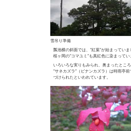
雪吊り準備
瓢池横の斜面では、“紅葉”が始まってい
桜ヶ岡の“コマユミ”も真紅色に染まってい
いろいろな実りもみられ、奥まったところ
“サネカズラ”（ビナンカズラ）は時雨亭
づけられたといわれています。