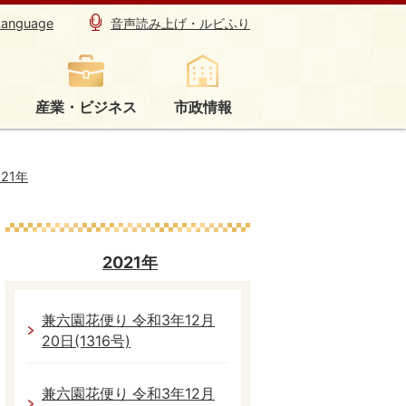
Language
音声読み上げ・ルビふり
産業・ビジネス
市政情報
021年
2021年
兼六園花便り 令和3年12月
20日(1316号)
兼六園花便り 令和3年12月