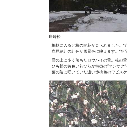
唐崎松
梅林に入ると梅の開花が見られました。“
鹿児島紅の紅色が雪景色に映えます。“冬
雪の上に多く落ちたロウバイの蕾。枝の蕾
ひも状の黄色い花びらが特徴の“マンサク
葉の陰に咲いていた濃い赤桃色のワビスケ