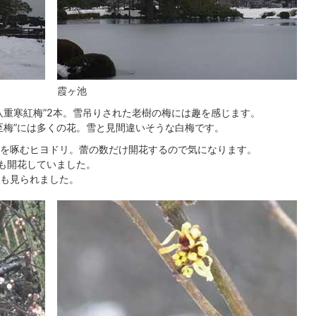
霞ヶ池
八重寒紅梅”2本。雪吊りされた老樹の梅には趣を感じます。
至梅”には多くの花。雪と見間違いそうな白梅です。
を啄むヒヨドリ。蕾の数だけ開花するので気になります。
”も開花していました。
も見られました。