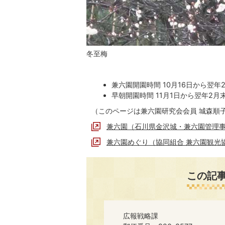
冬至梅
兼六園開園時間 10月16日から翌
早朝開園時間 11月1日から翌年2月
（このページは兼六園研究会会員 城森順
兼六園（石川県金沢城・兼六園管理
兼六園めぐり（協同組合 兼六園観光
この記
広報戦略課