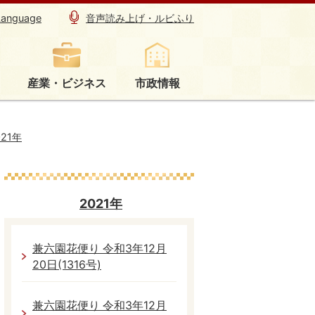
Language
音声読み上げ・ルビふり
産業・ビジネス
市政情報
021年
2021年
兼六園花便り 令和3年12月
20日(1316号)
兼六園花便り 令和3年12月