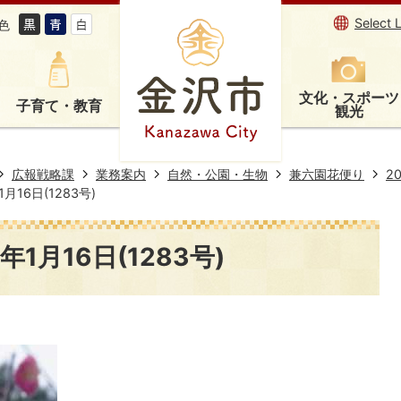
Select 
色
文化・スポーツ
子育て・教育
観光
広報戦略課
業務案内
自然・公園・生物
兼六園花便り
2
16日(1283号)
1月16日(1283号)