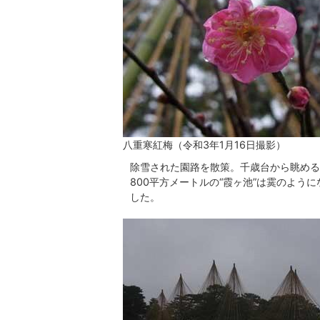
八重寒紅梅（令和3年1月16日撮影）
除雪された園路を散策。千歳台から眺める
800平方メートルの“霞ヶ池”は霙のよ
した。