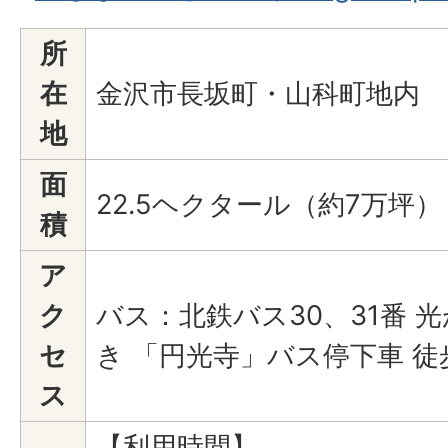
所
在
金沢市長坂町・山科町地内
地
面
22.5ヘクタール（約7万坪）
積
ア
ク
バス：北鉄バス30、31番 
セ
き 「円光寺」バス停下車 徒
ス
【利用時間】