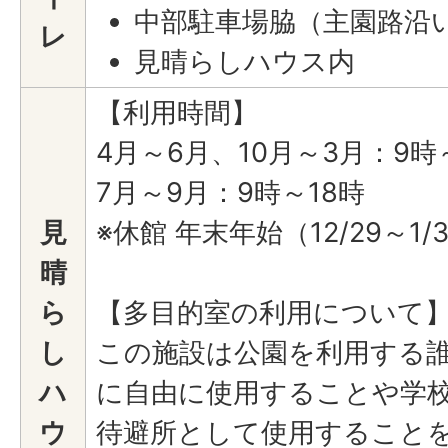
中部駐車場脇（主園路沿
レ
見晴らしハウス内
【利用時間】
4月～6月、10月～3月：9時
7月～9月：9時～18時
見
※休館 年末年始（12/29～1/
晴
ら
【多目的室の利用について
し
この施設は公園を利用する
ハ
に自由に使用することや学
ウ
待避所として使用すること