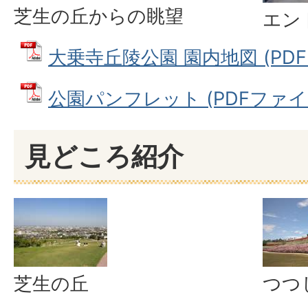
芝生の丘からの眺望
エン
大乗寺丘陵公園 園内地図 (PDFフ
公園パンフレット (PDFファイル:
見どころ紹介
芝生の丘
つつ