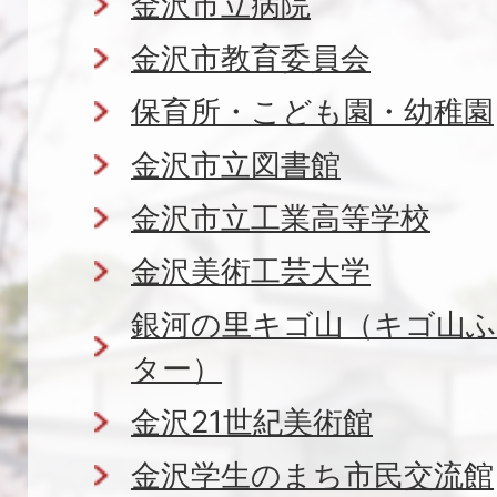
金沢市立病院
in
金沢市教育委員会
Kanazawa
保育所・こども園・幼稚園
City
金沢市立図書館
金沢市立工業高等学校
金沢美術工芸大学
銀河の里キゴ山（キゴ山
ター）
金沢21世紀美術館
金沢学生のまち市民交流館