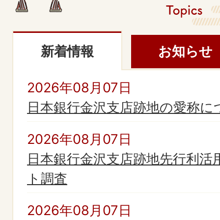
市
の
新着情報
お知らせ
ト
新
ピ
2026年08月07日
着
日本銀行金沢支店跡地の愛称に
ッ
情
2026年08月07日
ク
報
日本銀行金沢支店跡地先行利活
ス
ト調査
topics
2026年08月07日