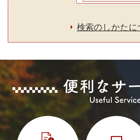
す
Find
検索のしかたに
information
便
利
な
3
4
枚
枚
サ