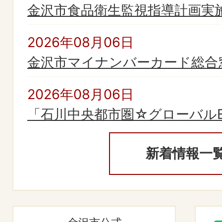
金沢市食品衛生監視指導計画実
2026年08月06日
金沢市マイナンバーカード総合
2026年08月06日
「石川中央都市圏☆グローバルEXP
2026年08月05日
新着情報一
令和8年度食中毒発生状況
2026年08月04日
手足口病警報が解除されました（