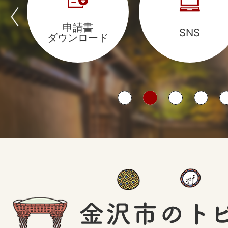
目
目
ー
申請書
の
の
SNS
ダウンロード
ビ
ス
ス
ラ
ラ
ス
イ
イ
Useful
ド
ド
Services
金
沢