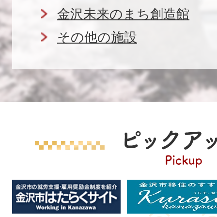
金沢未来のまち創造館
その他の施設
ピ
ッ
ク