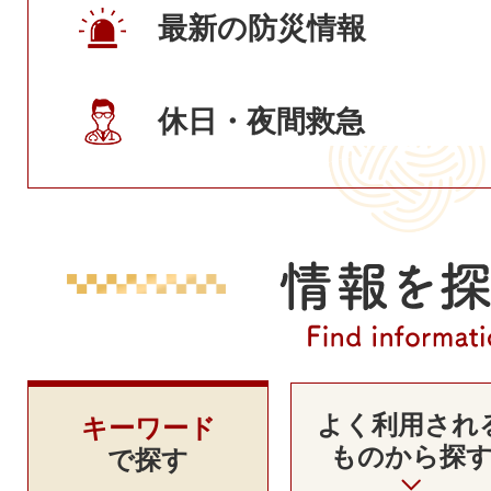
最新の防災情報
休日・夜間救急
情
報
を
よく利用され
キーワード
もの
から探
探
で探す