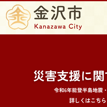
2
枚
目
の
ス
ラ
イ
ド