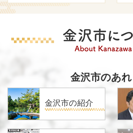
子育て支援カフェ実施団体募集
2026年08月04日
「男性限定！ヨガセミナー」受
金
沢
2026年08月03日
金沢市市民活動サポートセンタ
市
募集
金沢市のあれ
に
2026年08月03日
つ
金沢市の紹介
【後期高齢者医療制度】高額療
い
更について