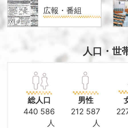
て
2026年08月03日
広報・番組
About
【出展企業の募集！】「働きた
なぐマッチング交流会」を開催
Kanazawa
City
人口・世
総人口
男性
440 586
212 587
22
人
人