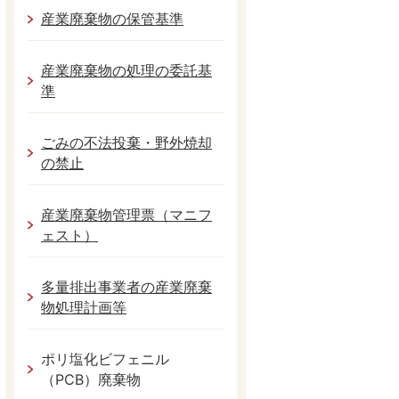
産業廃棄物の保管基準
産業廃棄物の処理の委託基
準
ごみの不法投棄・野外焼却
の禁止
産業廃棄物管理票（マニフ
ェスト）
多量排出事業者の産業廃棄
物処理計画等
ポリ塩化ビフェニル
（PCB）廃棄物