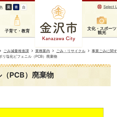
Select 
色
文化・スポーツ
子育て・教育
観光
ごみ減量推進課
業務案内
ごみ・リサイクル
事業ごみに関
ポリ塩化ビフェニル（PCB）廃棄物
（PCB）廃棄物