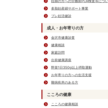
妊婦の方への分娩前PCR検査等につ
多胎妊産婦サポート事業
プレ妊活健診
成人・お年寄りの方
金沢市健康診査
健康相談
家庭訪問
出前健康講座
野菜1日350g以上摂取運動
お年寄りの方への生活支援
難病疾患のある方
こころの健康
こころの健康相談