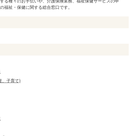
する種々のお手伝いや、介護保険業務、福祉保健サービスの申
の福祉・保健に関する総合窓口です。
援
産、子育て)
業