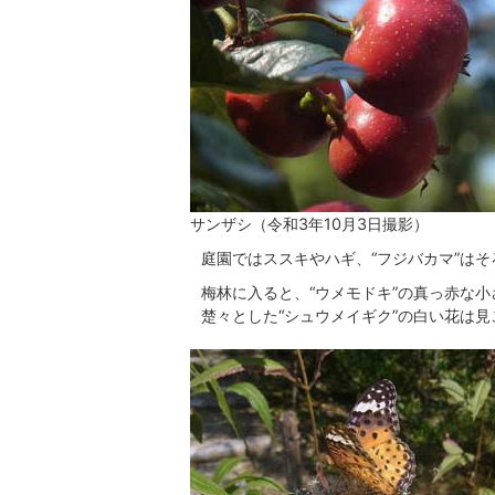
サンザシ（令和3年10月3日撮影）
庭園ではススキやハギ、“フジバカマ”は
梅林に入ると、“ウメモドキ”の真っ赤な
楚々とした“シュウメイギク”の白い花は見