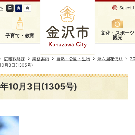
Select 
色
文化・スポーツ
子育て・教育
観光
広報戦略課
業務案内
自然・公園・生物
兼六園花便り
2
0月3日(1305号)
10月3日(1305号)