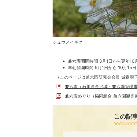
シュウメイギク
兼六園開園時間 3月1日から翌年10
早朝開園時間 9月1日から 10月1
（このページは兼六園研究会会員 城森順
兼六園（石川県金沢城・兼六園管理
兼六園めぐり（協同組合 兼六園観光
この記