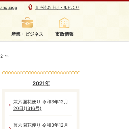
Language
音声読み上げ・ルビふり
産業・ビジネス
市政情報
021年
2021年
兼六園花便り 令和3年12月
20日(1316号)
兼六園花便り 令和3年12月