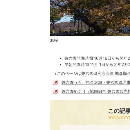
旭桜
兼六園開園時間 10月16日から翌
早朝開園時間 11月 1日から翌年2
（このページは兼六園研究会会員 城森順
兼六園（石川県金沢城・兼六園管理
兼六園めぐり（協同組合 兼六園観光
この記