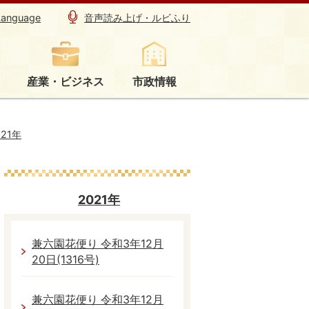
Language
音声読み上げ・ルビふり
産業・ビジネス
市政情報
021年
2021年
兼六園花便り 令和3年12月
20日(1316号)
兼六園花便り 令和3年12月