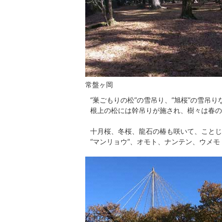
常盤ヶ岡
“巣ごもりの松”の雪吊り、“旭桜”の雪吊
根上の松には幹吊りが施され、樹々は春の
十月桜、冬桜、龍石の椿も咲いて、ことじ
“マンリョウ”、オモト、ナンテン、ウメ