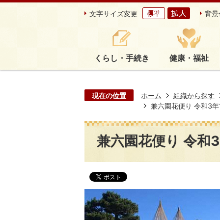
文字サイズ変更
背景
くらし・手続き
健康・福祉
現在の位置
ホーム
組織から探す
兼六園花便り 令和3年11
兼六園花便り 令和3年