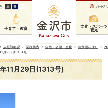
Select 
色
文化・スポーツ
子育て・教育
観光
広報戦略課
業務案内
自然・公園・生物
兼六園花便り
2
月29日(1313号)
11月29日(1313号)