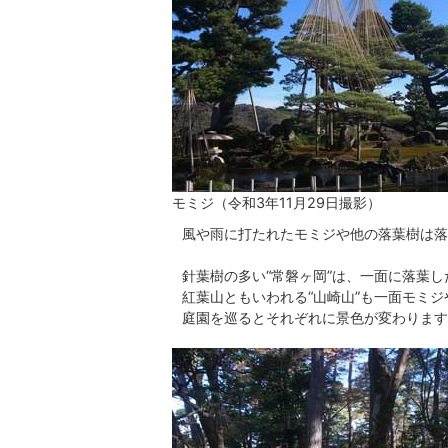
モミジ（令和3年11月29日撮影）
風や雨に打たれたモミジや他の落葉樹は落
針葉樹の多い“常磐ヶ岡”は、一面に落葉
紅葉山ともいわれる“山崎山”も一面モミ
庭園を巡るとそれぞれに景色が変わります