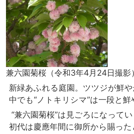
兼六園菊桜（令和3年4月24日撮影
新緑あふれる庭園。ツツジが鮮や
中でも“ノトキリシマ”は一段と鮮
“兼六園菊桜”は見ごろになって
初代は慶應年間に御所から賜った